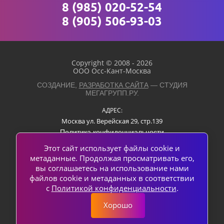
8 (985) 020-52-54
8 (905) 506-93-03
Copyright © 2008 - 2026
ООО Осс-Кант-Москва
СОЗДАНИЕ,
РАЗРАБОТКА САЙТА
— СТУДИЯ
МЕГАГРУПП.РУ.
АДРЕС:
Москва ул. Верейская 29, стр.139
Политика конфиденциальности
ТЕЛЕФОН:
Этот сайт использует файлы cookie и
8 (964) 535-05-55
метаданные. Продолжая просматривать его,
вы соглашаетесь на использование нами
8 (985) 020-52-54
файлов cookie и метаданных в соответствии
8 (905) 506-93-03
с
Политикой конфиденциальности
.
Хорошо