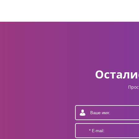
Остали
Прос