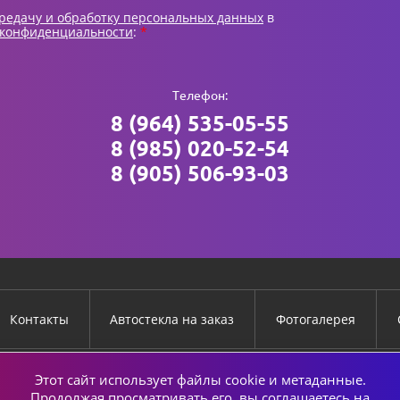
ередачу и обработку персональных данных
в
 конфиденциальности
:
*
Телефон:
8 (964) 535-05-55
8 (985) 020-52-54
8 (905) 506-93-03
Контакты
Автостекла на заказ
Фотогалерея
Этот сайт использует файлы cookie и метаданные.
ЕС:
ТЕЛЕФОН:
Продолжая просматривать его, вы соглашаетесь на