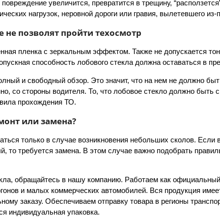
о повреждение увеличится, превратится в трещину, “расползется
ических нагрузок, неровной дороги или гравия, вылетевшего из
е не позволят пройти техосмотр
нная пленка с зеркальным эффектом. Также не допускается тон
ропускная способность лобового стекла должна оставаться в пр
лный и свободный обзор. Это значит, что на нем не должно быт
о, со стороны водителя. То, что лобовое стекло должно быть 
авила прохождения ТО.
емонт или замена?
ться только в случае возникновения небольших сколов. Если в
й, то требуется замена. В этом случае важно подобрать прави
екла, обращайтесь в нашу компанию. Работаем как официальный
гонов и малых коммерческих автомобилей. Вся продукция имее
ьному заказу. Обеспечиваем отправку товара в регионы трансп
ся индивидуальная упаковка.