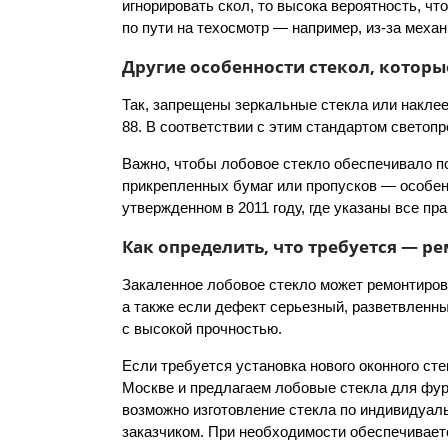
игнорировать скол, то высока вероятность, чт
по пути на техосмотр — например, из-за механ
Другие особенности стекол, которы
Так, запрещены зеркальные стекла или наклее
88. В соответствии с этим стандартом светоп
Важно, чтобы лобовое стекло обеспечивало по
прикрепленных бумаг или пропусков — особенн
утвержденном в 2011 году, где указаны все пр
Как определить, что требуется — р
Закаленное лобовое стекло может ремонтирова
а также если дефект серьезный, разветвленны
с высокой прочностью.
Если требуется установка нового оконного ст
Москве и предлагаем лобовые стекла для фур
возможно изготовление стекла по индивидуал
заказчиком. При необходимости обеспечивает